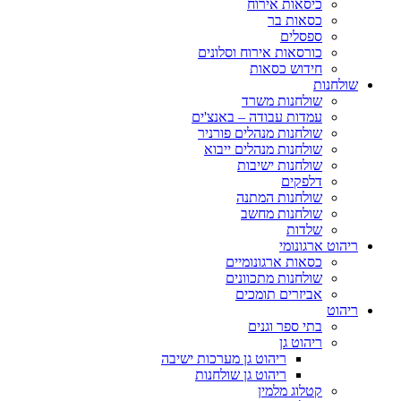
כיסאות אירוח
כסאות בר
ספסלים
כורסאות אירוח וסלונים
חידוש כסאות
שולחנות
שולחנות משרד
עמדות עבודה – באנצ'ים
שולחנות מנהלים פורניר
שולחנות מנהלים ייבוא
שולחנות ישיבות
דלפקים
שולחנות המתנה
שולחנות מחשב
שלדות
ריהוט ארגונומי
כסאות ארגונומיים
שולחנות מתכוונים
אביזרים תומכים
ריהוט
בתי ספר וגנים
ריהוט גן
ריהוט גן מערכות ישיבה
ריהוט גן שולחנות
קטלוג מלמין