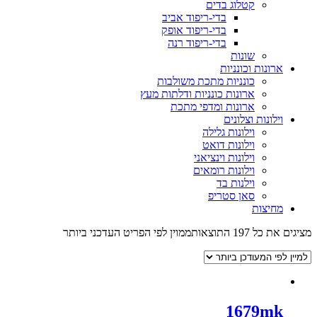
קטלוג בדים
בדי-ריפוד אביב
בדי-ריפוד אופק
בדי-ריפוד רנה
שונות
ארונות וכונניות
כונניות מתכת משולבות
ארונות כונניות ודלתות מעץ
ארונות ומדפי מתכת
וילונות וצלונים
וילונות גלילה
וילונות דואט
וילונות וינציאני
וילונות רומאים
וילנות בד
סאן סטריפ
מחיצות
מציגים את כל ⁦197⁩ התוצאות
ממוין לפי הפריט העדכני ביותר
1679mk