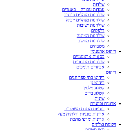
שלדות
עמדות עבודה – באנצ'ים
שולחנות מנהלים פורניר
שולחנות מנהלים ייבוא
שולחנות ישיבות
דלפקים
שולחנות המתנה
שולחנות מחשב
מטבחים
ריהוט ארגונומי
כסאות ארגונומיים
שולחנות מתכוונים
אביזרים תומכים
ריהוט
ריהוט בתי ספר וגנים
ריהוט גן
קטלוג מלמין
קטלוג בדים
שונות
ארונות וכונניות
כונניות מתכת משולבות
ארונות כונניות ודלתות מעץ
ארונות ומדפי מתכת
וילונות וצלונים
סאן סטריפ