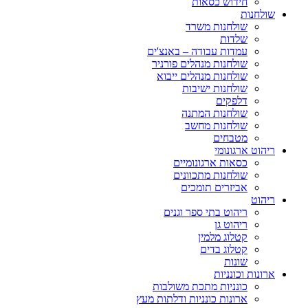
חידוש כסאות
שולחנות
שולחנות משרד
שלדות
עמדות עבודה – באנצ'ים
שולחנות מנהלים פורניר
שולחנות מנהלים ייבוא
שולחנות ישיבות
דלפקים
שולחנות המתנה
שולחנות מחשב
מטבחים
ריהוט ארגונומי
כסאות ארגונומיים
שולחנות מתכוונים
אביזרים תומכים
ריהוט
ריהוט בתי ספר וגנים
ריהוט גן
קטלוג מלמין
קטלוג בדים
שונות
ארונות וכונניות
כונניות מתכת משולבות
ארונות כונניות ודלתות מעץ