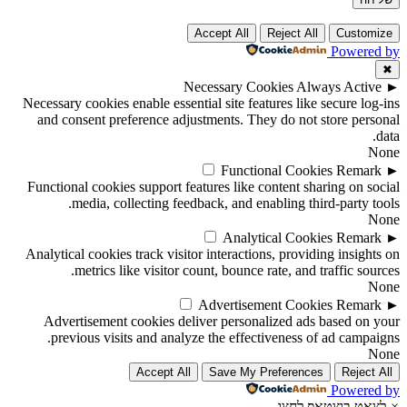
Accept All
Reject All
Customize
Powered by
✖
Necessary Cookies
Always Active
►
Necessary cookies enable essential site features like secure log-ins
and consent preference adjustments. They do not store personal
data.
None
Functional Cookies
Remark
►
Functional cookies support features like content sharing on social
media, collecting feedback, and enabling third-party tools.
None
Analytical Cookies
Remark
►
Analytical cookies track visitor interactions, providing insights on
metrics like visitor count, bounce rate, and traffic sources.
None
Advertisement Cookies
Remark
►
Advertisement cookies deliver personalized ads based on your
previous visits and analyze the effectiveness of ad campaigns.
None
Accept All
Save My Preferences
Reject All
Powered by
לצאט בוצטאפ לחצו
×