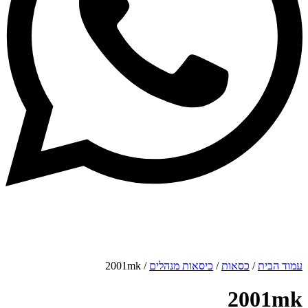
/ 2001mk
כיסאות מנהלים
/
כסאות
/
עמוד הבית
2001mk