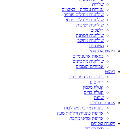
שלדות
עמדות עבודה – באנצ'ים
שולחנות מנהלים פורניר
שולחנות מנהלים ייבוא
שולחנות ישיבות
דלפקים
שולחנות המתנה
שולחנות מחשב
מטבחים
ריהוט ארגונומי
כסאות ארגונומיים
שולחנות מתכוונים
אביזרים תומכים
ריהוט
ריהוט בתי ספר וגנים
ריהוט גן
קטלוג מלמין
קטלוג בדים
שונות
ארונות וכונניות
כונניות מתכת משולבות
ארונות כונניות ודלתות מעץ
ארונות ומדפי מתכת
וילונות וצלונים
סאן סטריפ