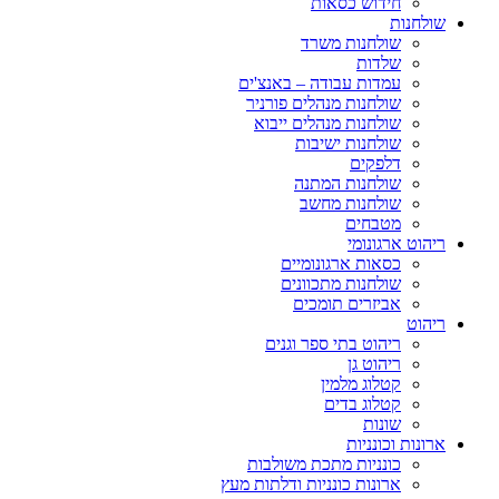
חידוש כסאות
שולחנות
שולחנות משרד
שלדות
עמדות עבודה – באנצ'ים
שולחנות מנהלים פורניר
שולחנות מנהלים ייבוא
שולחנות ישיבות
דלפקים
שולחנות המתנה
שולחנות מחשב
מטבחים
ריהוט ארגונומי
כסאות ארגונומיים
שולחנות מתכוונים
אביזרים תומכים
ריהוט
ריהוט בתי ספר וגנים
ריהוט גן
קטלוג מלמין
קטלוג בדים
שונות
ארונות וכונניות
כונניות מתכת משולבות
ארונות כונניות ודלתות מעץ